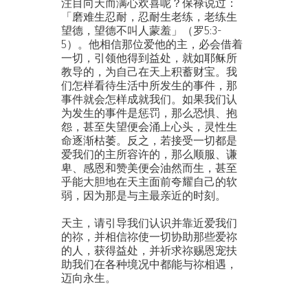
注目向天而满心欢喜呢？保禄说过：
「磨难生忍耐，忍耐生老练，老练生
望德，望德不叫人蒙羞」（罗5:3-
5）。他相信那位爱他的主，必会借着
一切，引领他得到益处，就如耶稣所
教导的，为自己在天上积蓄财宝。我
们怎样看待生活中所发生的事件，那
事件就会怎样成就我们。如果我们认
为发生的事件是惩罚，那么恐惧、抱
怨，甚至失望便会涌上心头，灵性生
命逐渐枯萎。反之，若接受一切都是
爱我们的主所容许的，那么顺服、谦
卑、感恩和赞美便会油然而生，甚至
乎能大胆地在天主面前夸耀自己的软
弱，因为那是与主最亲近的时刻。
天主，请引导我们认识并靠近爱我们
的祢，并相信祢使一切协助那些爱祢
的人，获得益处，并祈求祢赐恩宠扶
助我们在各种境况中都能与祢相遇，
迈向永生。