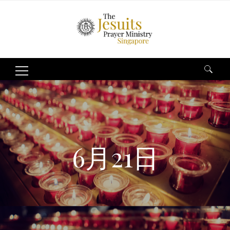
Search
for:
6月21日