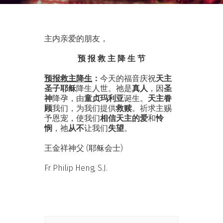
主内亲爱的朋友，
预 报 救 主 降 生 节
预报救主降生
：
今天的福音庆祝
天主
圣子耶稣
降生人世。祂是
真人
，因
圣
神
降孕，由
童贞玛利亚
诞生。
天主眷
顾
我们，为我们提供
救赎
。祈求主赐
予恩宠，使我们
相信天主的爱
和
怜
悯
，祂
从不
让我们
失望
。
王金祥神父 (耶稣会士)
Fr Philip Heng, S.J.