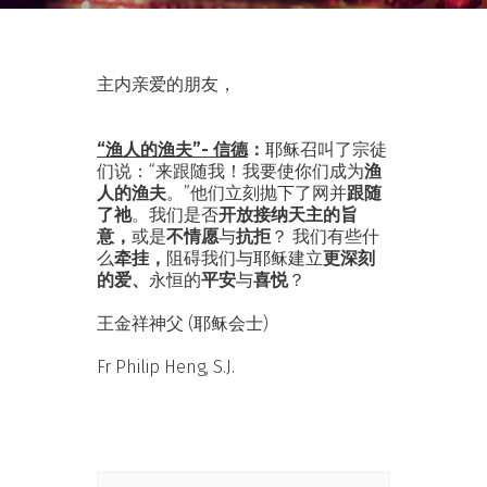
主内亲爱的朋友，
“渔人的渔夫”- 信德
：
耶稣召叫了宗徒
们说：“来跟随我！我要使你们成为
渔
人的渔夫
。”他们立刻抛下了网并
跟随
了祂
。我们是否
开放
接纳天主的旨
意，
或是
不情愿
与
抗拒
？ 我们有些什
么
牵挂，
阻碍我们与耶稣建立
更深刻
的爱、
永恒的
平安
与
喜悦
？
王金祥神父 (耶稣会士)
Fr Philip Heng, S.J.