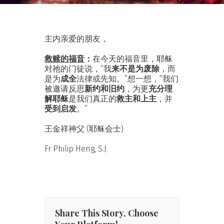
主内亲爱的朋友，
救赎的福音
：
在今天的福音里，耶稣
对祂的门徒说，“我
来不是为废除
，而
是为
成全
法律或先知。”想一想，“我们
被邀请反思
新约和旧约
，为更
充分理
解耶稣
是我们真正的
救主和上主
，并
受到启发
。”
王金祥神父 (耶稣会士)
Fr Philip Heng, S.J.
Share This Story, Choose