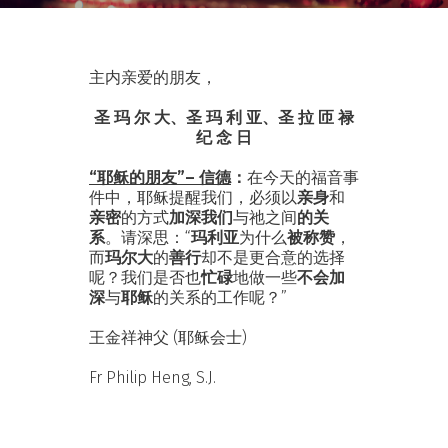
主内亲爱的朋友，
圣 玛 尔 大、圣 玛 利 亚、圣 拉 匝 禄
纪 念 日
“耶稣的朋友”– 信德
：
在今天的福音事
件中，耶稣提醒我们，必须以
亲身
和
亲密
的方式
加深我们
与祂之间
的关
系
。请深思：“
玛利亚
为什么
被称赞
，
而
玛尔大
的
善行
却不是更合意的选择
呢？我们是否也
忙碌
地做一些
不会加
深
与
耶稣
的关系的工作呢？”
王金祥神父 (耶稣会士)
Fr Philip Heng, S.J.