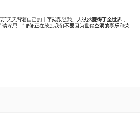
要“天天背着自己的十字架跟随我。人纵然
赚得了全世界
，
” 请深思：“耶稣正在鼓励我们
不要
因为世俗
空洞的享乐
和
荣