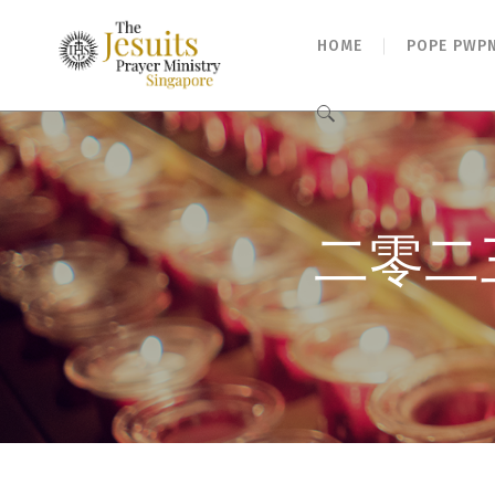
HOME
POPE PWP
Search
for:
二零二三