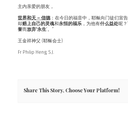
主内亲爱的朋友，
世界和天 – 信德
：在今日的福音中，耶稣向门徒们宣告
却
赔上自己的灵魂
和
永恒的福乐
，为他有
什么益处
呢？
誉
而
放弃
‘永生
’。”
王金祥神父 (耶稣会士)
Fr Philip Heng, S.J.
Share This Story, Choose Your Platform!