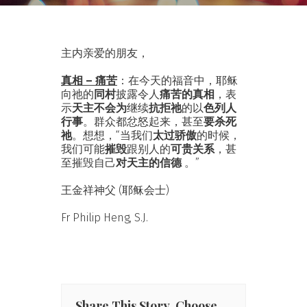
主内亲爱的朋友，
真相 – 痛苦
：在今天的福音中，耶稣
向祂的
同村
披露令人
痛苦的真相
，表
示
天主不会为
继续
抗拒祂
的以
色列人
行事
。群众都忿怒起来，甚至
要
杀死
祂
。想想，“当我们
太过骄傲
的时候，
我们可能
摧毁
跟别人的
可贵关系
，甚
至摧毁自己
对天主的信德
。”
王金祥神父 (耶稣会士)
Fr Philip Heng, S.J.
Share This Story, Choose