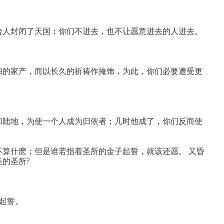
们给人封闭了天国：你们不进去，也不让愿意进去的人进去。
寡妇的家产，而以长久的祈祷作掩饰，为此，你们必要遭受更
洋和陆地，为使一个人成为归依者；几时他成了，你们反而使
不算什麽；但是谁若指着圣所的金子起誓，就该还愿。 又昏
圣的圣所?
起誓。