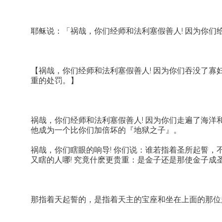
耶稣说：「祸哉，你们经师和法利塞假善人! 因为你
【祸哉，你们经师和法利塞假善人! 因为你们吞没了
重的处罚。】
祸哉，你们经师和法利塞假善人! 因为你们走遍了海
他成为一个比你们加倍坏的『地狱之子』。
祸哉，你们瞎眼的响导! 你们说：谁若指着圣所起誓，
又瞎的人哪! 究竟什麽更贵重：是金子还是那使金子成
那指着天起誓的，是指着天主的宝座和坐在上面的那位