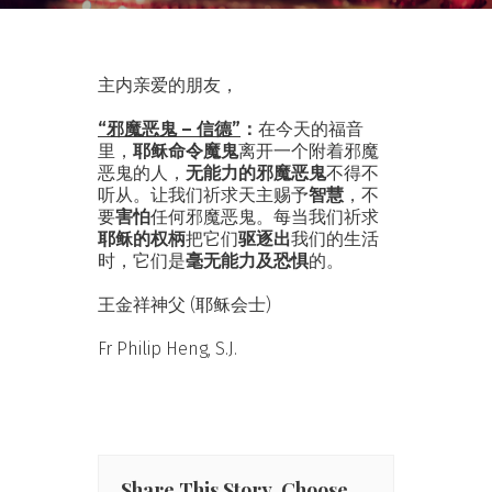
主内亲爱的朋友，
“邪魔恶鬼 – 信德”
：
在今天的福音
里，
耶稣命令魔鬼
离开一个附着邪魔
恶鬼的人，
无能力的邪魔恶鬼
不得不
听从。让我们祈求天主赐予
智慧
，不
要
害怕
任何邪魔恶鬼。每当我们祈求
耶稣的权柄
把它们
驱逐出
我们的生活
时，它们是
毫无能力及恐惧
的。
王金祥神父 (耶稣会士)
Fr Philip Heng, S.J.
Share This Story, Choose