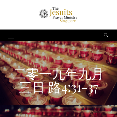
Search
for:
二零一九年九月
三日 路4:31-37