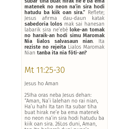
subar tiha buat hirak ne’e ba ema
matenek no neon na’in sira hodi
hatudu ba kiik oan sira.”
Reflete;
Jesus afirma dau-daun katak
sabedoria lolos
mak sai hanesan
labarik sira ne’ebé
loke-an tomak
no haraik-an hodi simu Maromak
Nia lialos salvasaun nian
. Ita
reziste no rejeita
Lialos Maromak
Nian
tanba ita nia fóti-an?
Mt 11:25-30
Jesus ho Aman
25Iha oras neba Jesus dehan:
“Aman, Na’i lalehan no rai nian,
Ha’u hahi Ita tan Ita subar tiha
buat hirak ne’e ba ema matenek
no neon na’in sira hodi hatudu ba
kiik oan sira. 26Los duni, Aman,