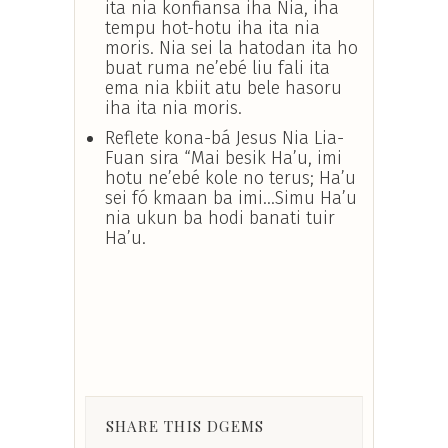
ita nia konfiansa iha Nia, iha
tempu hot-hotu iha ita nia
moris. Nia sei la hatodan ita ho
buat ruma ne’ebé liu fali ita
ema nia kbiit atu bele hasoru
iha ita nia moris.
Reflete kona-bá Jesus Nia Lia-
Fuan sira “Mai besik Ha’u, imi
hotu ne’ebé kole no terus; Ha’u
sei fó kmaan ba imi...Simu Ha’u
nia ukun ba hodi banati tuir
Ha’u.
SHARE THIS DGEMS