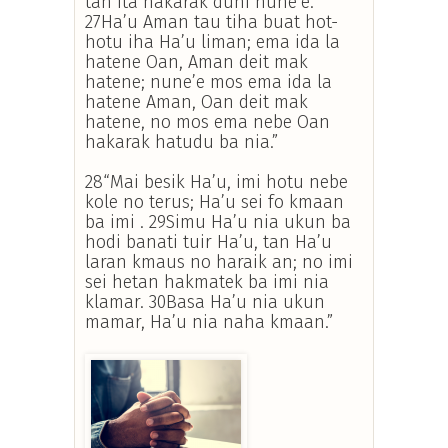
tan Ita hakarak duni nune’e.
27Ha’u Aman tau tiha buat hot-
hotu iha Ha’u liman; ema ida la
hatene Oan, Aman deit mak
hatene; nune’e mos ema ida la
hatene Aman, Oan deit mak
hatene, no mos ema nebe Oan
hakarak hatudu ba nia.”
28“Mai besik Ha’u, imi hotu nebe
kole no terus; Ha’u sei fo kmaan
ba imi . 29Simu Ha’u nia ukun ba
hodi banati tuir Ha’u, tan Ha’u
laran kmaus no haraik an; no imi
sei hetan hakmatek ba imi nia
klamar. 30Basa Ha’u nia ukun
mamar, Ha’u nia naha kmaan.”