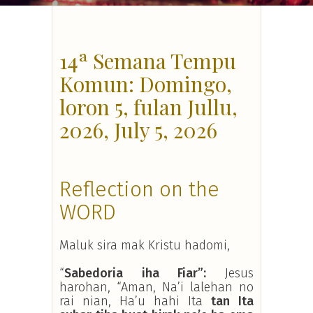
14ª Semana Tempu
Komun: Domingo,
loron 5, fulan Jullu,
2026, July 5, 2026
Reflection on the
WORD
Maluk sira mak Kristu hadomi,
“
Sabedoria iha Fiar”:
Jesus
harohan, “Aman, Na’i lalehan no
rai nian, Ha’u hahi Ita
tan Ita