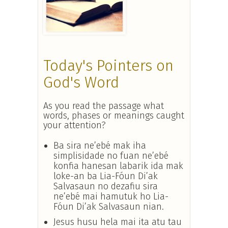
Today's Pointers on
God's Word
As you read the passage what
words, phases or meanings caught
your attention?
Ba sira ne’ebé mak iha
simplisidade no fuan ne’ebé
konfia hanesan labarik ida mak
loke-an ba Lia-Fóun Di’ak
Salvasaun no dezafiu sira
ne’ebé mai hamutuk ho Lia-
Fóun Di’ak Salvasaun nian.
Jesus husu hela mai ita atu tau