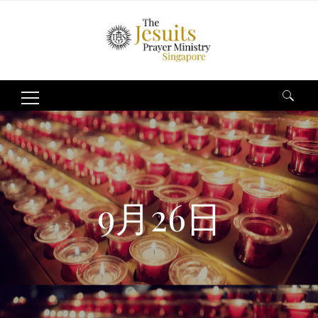
Search
for:
9月26日