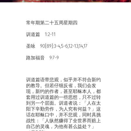
常年期第二十五周星期四
训道篇 1:2-11
圣咏 90[89]:3-4,5-6,12-13,14,17
路加福音 9:7-9
训道篇语带悲观，似乎并不符合新约
的教导。但若仔细反省，我们会发
现，新约的作者，甚至耶稣本人，都
套用过训道篇的一些思想，只不过转
到另一个层面。训道者说：「人在太
阳下辛勤劳作，为人究有何益？」这
话在耶稣口中，并不悲观，同时具挑
战性：「人纵然赚得了全世界而赔上
自己的灵魂，为他有甚么益处？」