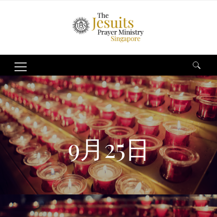
Search
for:
9月25日