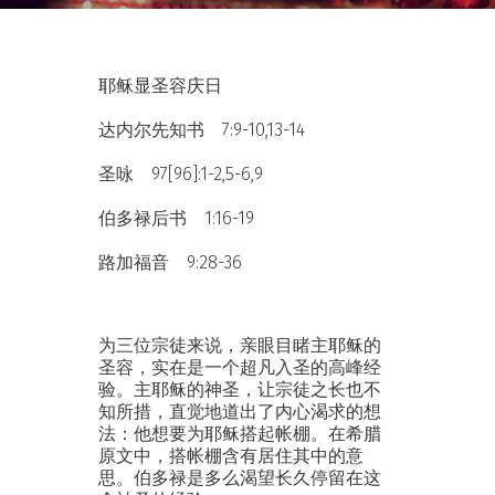
耶稣显圣容庆日
达内尔先知书 7:9-10,13-14
圣咏 97[96]:1-2,5-6,9
伯多禄后书 1:16-19
路加福音 9:28-36
为三位宗徒来说，亲眼目睹主耶稣的
圣容，实在是一个超凡入圣的高峰经
验。主耶稣的神圣，让宗徒之长也不
知所措，直觉地道出了内心渴求的想
法：他想要为耶稣搭起帐棚。在希腊
原文中，搭帐棚含有居住其中的意
思。伯多禄是多么渴望长久停留在这