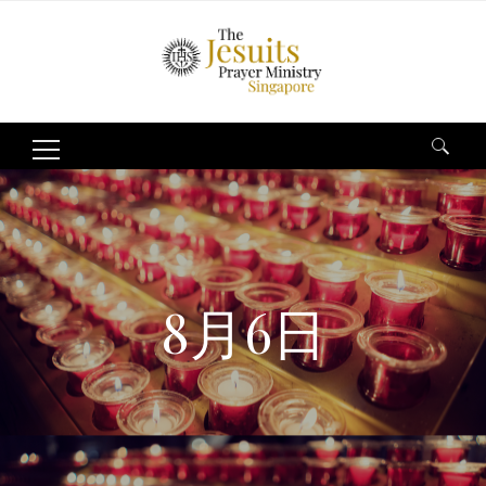
Search
for:
8月6日