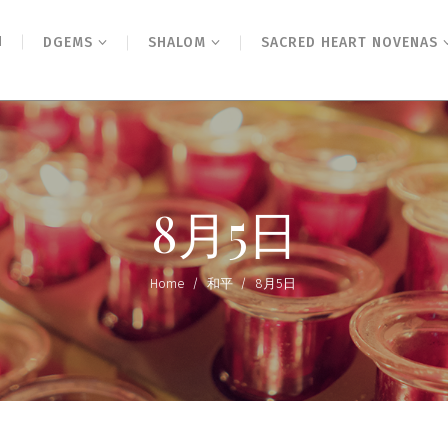
N
DGEMS
SHALOM
SACRED HEART NOVENAS
8月5日
Home
/
和平
/
8月5日