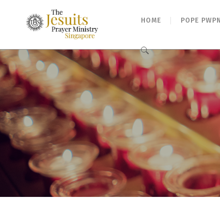
HOME
POPE PWP
Search
for: