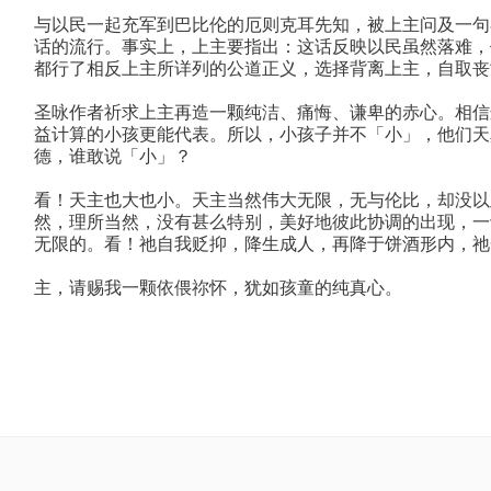
与以民一起充军到巴比伦的厄则克耳先知，被上主问及一句
话的流行。事实上，上主要指出：这话反映以民虽然落难，
都行了相反上主所详列的公道正义，选择背离上主，自取丧
圣咏作者祈求上主再造一颗纯洁、痛悔、谦卑的赤心。相信
益计算的小孩更能代表。所以，小孩子并不「小」，他们天
德，谁敢说「小」？
看！天主也大也小。天主当然伟大无限，无与伦比，却没以
然，理所当然，没有甚么特别，美好地彼此协调的出现，一
无限的。看！祂自我贬抑，降生成人，再降于饼酒形内，祂
主，请赐我一颗依偎祢怀，犹如孩童的纯真心。