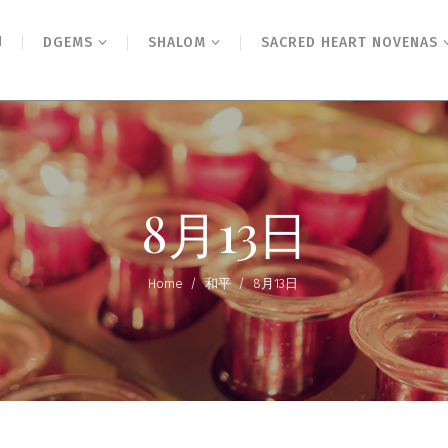
N
DGEMS
SHALOM
SACRED HEART NOVENAS
8月13日
Home
/
和平
/
8月13日