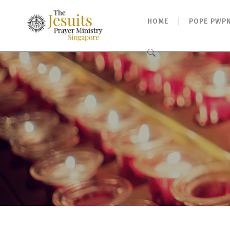
HOME
POPE PWP
Search
for: