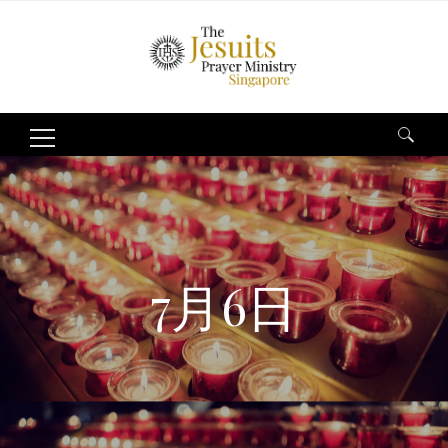
Search
for:
7月6日