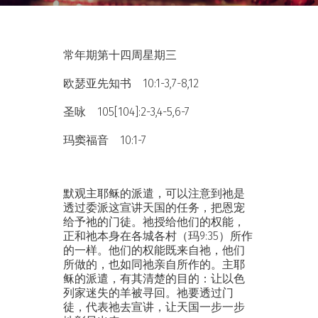
常年期第十四周星期三
欧瑟亚先知书 10:1-3,7-8,12
圣咏 105[104]:2-3,4-5,6-7
玛窦福音 10:1-7
默观主耶稣的派遣，可以注意到祂是
透过委派这宣讲天国的任务，把恩宠
给予祂的门徒。祂授给他们的权能，
正和祂本身在各城各村（玛9:35）所作
的一样。他们的权能既来自祂，他们
所做的，也如同祂亲自所作的。主耶
稣的派遣，有其清楚的目的：让以色
列家迷失的羊被寻回。祂要透过门
徒，代表祂去宣讲，让天国一步一步