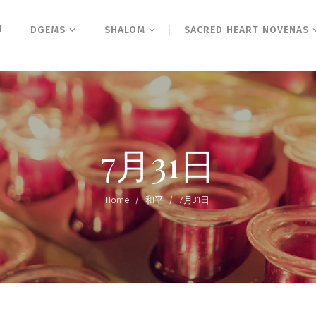
N
DGEMS
SHALOM
SACRED HEART NOVENAS
7月31日
Home
/
和平
/
7月31日