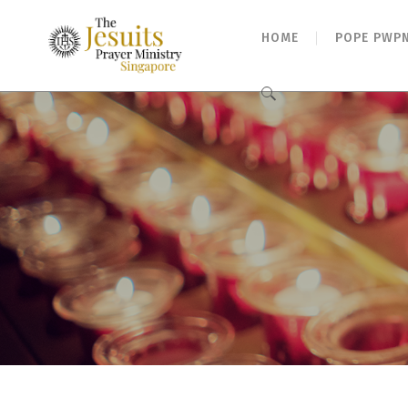
HOME
POPE PWP
Search
for: