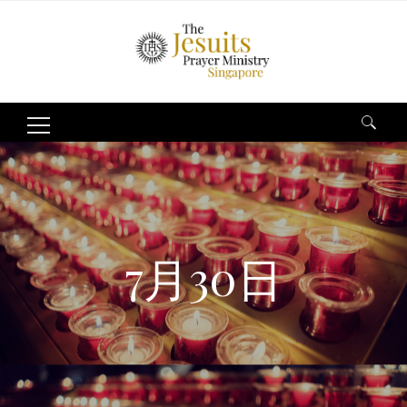
Search
for:
7月30日