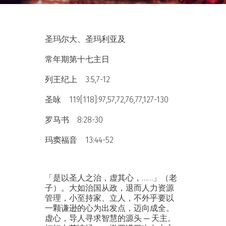
圣玛尔大、圣玛利亚及
常年期第十七主日
列王纪上 3:5,7-12
圣咏 119[118]:97,57,72,76,77,127-130
罗马书 8:28-30
玛窦福音 13:44-52
「是以圣人之治，虚其心，……」（老
子）。大如治国从政，退而人力资源
管理，小至持家、立人，不外乎要以
一颗谦逊的心为出发点，迈向成全。
虚心，导人寻求智慧的源头 ─ 天主。