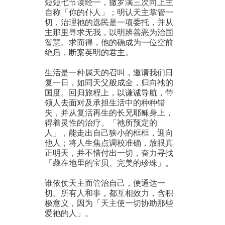
短短七节读经一，撒罗满三次向上主
自称「你的仆人」；明认天主掌管一
切，治理祂的选民是一项委托，并从
主那里寻求无我，以明辨善恶为治国
智慧。求而得，他的确成为一位空前
绝后，断案英明的君主。
生活是一种属天的召叫，邀请我们日
复一日，如同天父般成全，归向祂的
国度。回归旅程上，以谦诚导航，带
领人去面对及承担生活中的种种错
失，并从复活再生的长兄耶稣身上，
得着灵性的治疗。「祂所预定的
人」，能走出自己狭小的框框，迎向
他人；将人生焦点调校准确，放眼真
正明天，并不惜付出一切，奋力寻找
「藏在地里的宝贝、完美的珍珠」。
谁依仗天主而管治自己，便通达一
切。所有人和事，都互相效力，含积
极意义，因为「天主使一切协助那些
爱祂的人」。