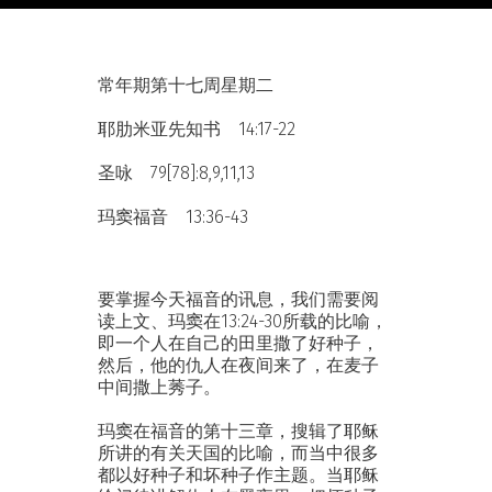
常年期第十七周星期二
耶肋米亚先知书 14:17-22
圣咏 79[78]:8,9,11,13
玛窦福音 13:36-43
要掌握今天福音的讯息，我们需要阅
读上文、玛窦在13:24-30所载的比喻，
即一个人在自己的田里撒了好种子，
然后，他的仇人在夜间来了，在麦子
中间撒上莠子。
玛窦在福音的第十三章，搜辑了耶稣
所讲的有关天国的比喻，而当中很多
都以好种子和坏种子作主题。当耶稣