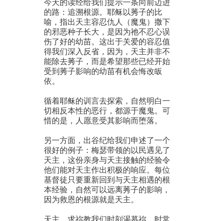
今天的读经给我们提示一条向前迈进
的路：追溯根源。耶稣以莠子的比
喻，指出天主容忍仇人（魔鬼）撒下
的邪恶种子长大，是因为祂不忍心误
伤了好的幼苗。这出于关爱的容忍值
得我们深入反省，因为，天主并非不
能除去莠子，而是希望那些已经开始
受到莠子影响的幼苗有机会悔改皈
依。
循着耶稣的训言去探索，自然明白一
切相反本性的恶行，都源于魔鬼。可
惜的是，人愿意受其影响而堕落。
另一方面，出谷纪给我们申述了一个
很好的例子：梅瑟带领的以民遇见了
天主，这份亲身与天主接触的经验令
他们能对天主作出积极的响应。每位
基督徒只要重新回到与天主相遇的根
本经验，自然可以远离莠子的影响，
因为救恩的根源就是天主。
天主，求祢教我们时刻渴慕祢，时常