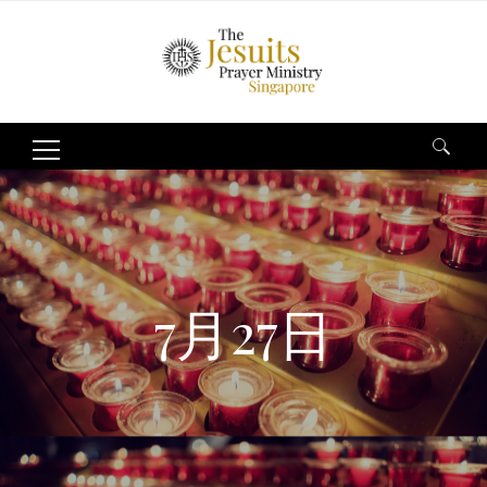
Search
for:
7月27日