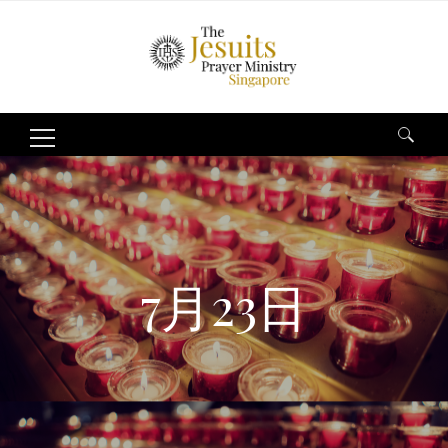
Search
for:
7月23日