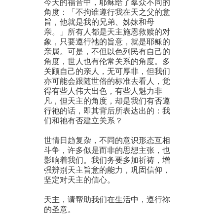
今天的福音中，耶稣给了羣众不同的
角度：「不拘谁遵行我在天之父的意
旨，他就是我的兄弟、姊妹和母
亲。」所有人都是天主施恩救赎的对
象，只要遵行祂的旨意，就是耶稣的
亲属。可是，不但以色列民有自己的
角度，世人也有伦常关系的角度。多
关顾自己的亲人，无可厚非，但我们
亦可能会跟随世俗的标准去看人，觉
得有些人伟大出色，有些人魅力非
凡，但天主的角度，却是我们有否遵
行祂的话，即其背后所表达出的：我
们和祂有否建立关系？
世情日趋复杂，不同的意识形态互相
斗争，许多似是而非的思想主张，也
影响着我们。我们务要多加祈祷，增
强辨别天主旨意的能力，巩固信仰，
坚定对天主的信心。
天主，请帮助我们在生活中，遵行祢
的圣意。