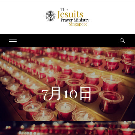
Search
for:
7月10日