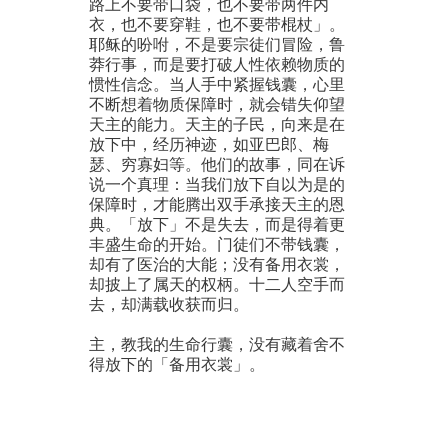
路上不要带口袋，也不要带两件内
衣，也不要穿鞋，也不要带棍杖」。
耶稣的吩咐，不是要宗徒们冒险，鲁
莽行事，而是要打破人性依赖物质的
惯性信念。当人手中紧握钱囊，心里
不断想着物质保障时，就会错失仰望
天主的能力。天主的子民，向来是在
放下中，经历神迹，如亚巴郎、梅
瑟、穷寡妇等。他们的故事，同在诉
说一个真理：当我们放下自以为是的
保障时，才能腾出双手承接天主的恩
典。「放下」不是失去，而是得着更
丰盛生命的开始。门徒们不带钱囊，
却有了医治的大能；没有备用衣裳，
却披上了属天的权柄。十二人空手而
去，却满载收获而归。
主，教我的生命行囊，没有藏着舍不
得放下的「备用衣裳」。