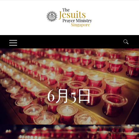
Search
for:
6月5日