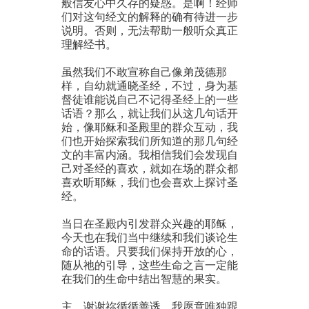
般信友心中久存的疑惑。是啊！经师
们对这句经文的解释的确有待进一步
说明。否则，无法帮助一般听众真正
理解经书。
虽然我们不敢宣称自己像弟茂德那
样，自幼就通晓圣经，不过，身为基
督徒谁能说自己不记得圣经上的一些
话语？那么，就让我们从这几句话开
始，像耶稣和圣殿里的群众互动，我
们也开始探索我们所知道的那几句经
文的丰富内涵。我相信我们会发现自
己对圣经的喜欢，就如在场的群众都
喜欢听耶稣，我们也会喜欢上探讨圣
经。
当日在圣殿内引发群众兴趣的耶稣，
今天也在我们当中继续和我们谈论生
命的话语。只要我们保持开放的心，
随从祂的引导，这些生命之言一定能
在我们的生命中结出智慧的果实。
主，谢谢祢循循善诱，我愿意唯独跟