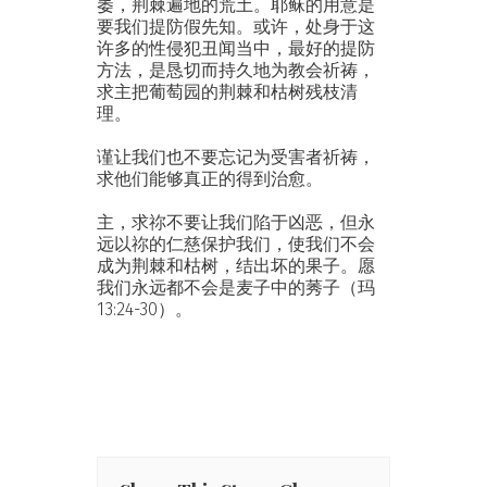
萎，荆棘遍地的荒土。耶稣的用意是
要我们提防假先知。或许，处身于这
许多的性侵犯丑闻当中，最好的提防
方法，是恳切而持久地为教会祈祷，
求主把葡萄园的荆棘和枯树残枝清
理。
谨让我们也不要忘记为受害者祈祷，
求他们能够真正的得到治愈。
主，求祢不要让我们陷于凶恶，但永
远以祢的仁慈保护我们，使我们不会
成为荆棘和枯树，结出坏的果子。愿
我们永远都不会是麦子中的莠子（玛
13:24-30）。