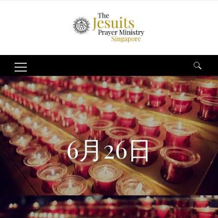
Search
for:
6月26日