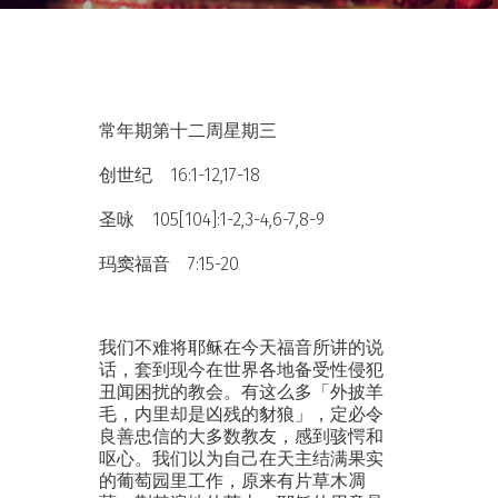
常年期第十二周星期三
创世纪 16:1-12,17-18
圣咏 105[104]:1-2,3-4,6-7,8-9
玛窦福音 7:15-20
我们不难将耶稣在今天福音所讲的说
话，套到现今在世界各地备受性侵犯
丑闻困扰的教会。有这么多「外披羊
毛，内里却是凶残的豺狼」，定必令
良善忠信的大多数教友，感到骇愕和
呕心。我们以为自己在天主结满果实
的葡萄园里工作，原来有片草木凋