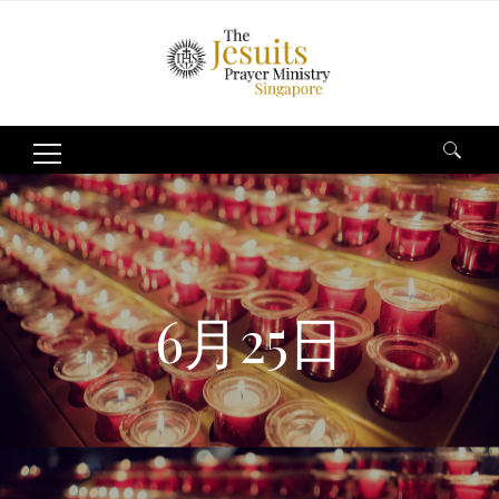
Search
for:
6月25日