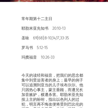
常年期第十二主日
耶肋米亚先知书 20:10-13
圣咏 69[68]:8-10,14,17,33-35
罗马书 5:12-15
玛窦福音 10:26-33
今天的读经和福音，把我们的思念都
集中到受迫害者的身上；最早的例子
可以追溯到亚当的儿子埃布尔尔。他
只因热心事主，蒙主垂顾，而遭兄长
加音嫉妒，横遭杀害。耶肋米亚先知
按上主的吩咐，指出以色列人的过
犯，明言再不悔改便将受到巴比伦的