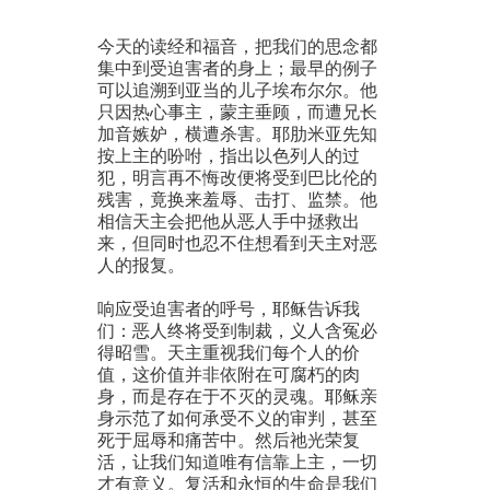
今天的读经和福音，把我们的思念都
集中到受迫害者的身上；最早的例子
可以追溯到亚当的儿子埃布尔尔。他
只因热心事主，蒙主垂顾，而遭兄长
加音嫉妒，横遭杀害。耶肋米亚先知
按上主的吩咐，指出以色列人的过
犯，明言再不悔改便将受到巴比伦的
残害，竟换来羞辱、击打、监禁。他
相信天主会把他从恶人手中拯救出
来，但同时也忍不住想看到天主对恶
人的报复。
响应受迫害者的呼号，耶稣告诉我
们：恶人终将受到制裁，义人含冤必
得昭雪。天主重视我们每个人的价
值，这价值并非依附在可腐朽的肉
身，而是存在于不灭的灵魂。耶稣亲
身示范了如何承受不义的审判，甚至
死于屈辱和痛苦中。然后祂光荣复
活，让我们知道唯有信靠上主，一切
才有意义。复活和永恒的生命是我们