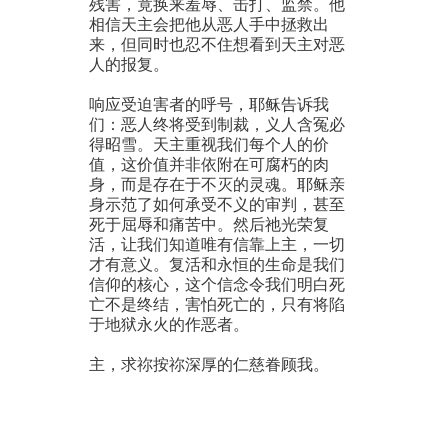
残害，竟换来羞辱、击打、监禁。他
相信天主会把他从恶人手中拯救出
来，但同时也忍不住想看到天主对恶
人的报复。
响应受迫害者的呼号，耶稣告诉我
们：恶人终将受到制裁，义人含冤必
得昭雪。天主重视我们每个人的价
值，这价值并非依附在可腐朽的肉
身，而是存在于不灭的灵魂。耶稣亲
身示范了如何承受不义的审判，甚至
死于屈辱和痛苦中。然后祂光荣复
活，让我们知道唯有信靠上主，一切
才有意义。复活和永恒的生命是我们
信仰的核心，这个信念令我们明白死
亡不是终结，害怕死亡的，只有将陷
于地狱永火的作恶者。
主，求祢按祢深厚的仁慈眷顾我。