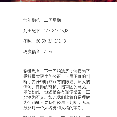
常年期第十二周星期一
列王纪下 17:5-8,13-15,18
圣咏 60[59]:3,4-5,12-13
玛窦福音 7:1-5
稍微思考一下世间的法庭：法官为了
秉持最大限度的公正，下最正确的判
断，要仔细听取双方的陈述、证人的
供词、律师的辩护、陪审团的意见。
即使如此，也还是会有冤假错案，正
义沦为不义。如此我们比较容易理解
为何耶稣不要我们轻易下判断，尤其
涉及对一个人名誉和人格的审断。