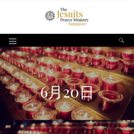
Search
for:
6月20日