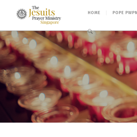
HOME
POPE PWP
Search
for: