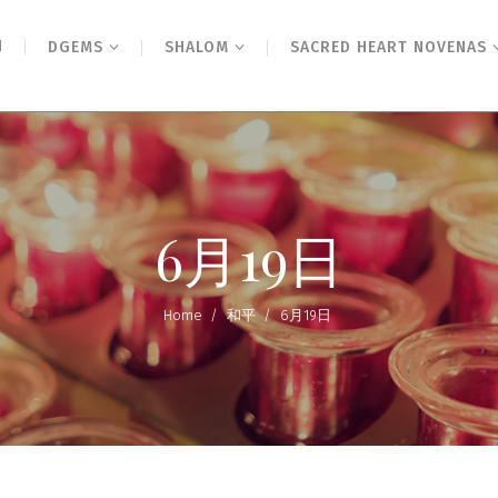
N
DGEMS
SHALOM
SACRED HEART NOVENAS
6月19日
Home
/
和平
/
6月19日