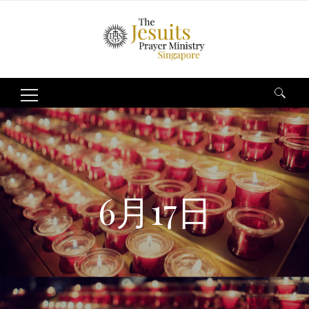
Search
for:
6月17日