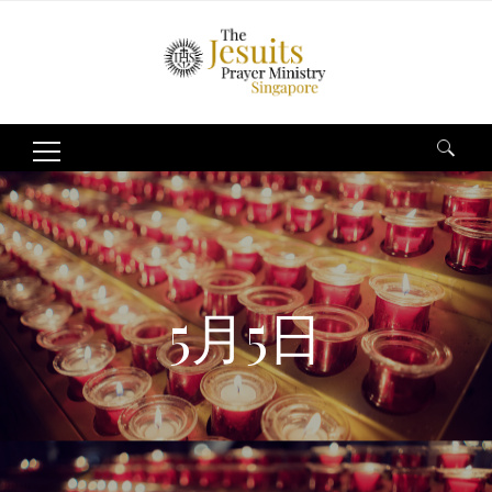
Search
for:
5月5日