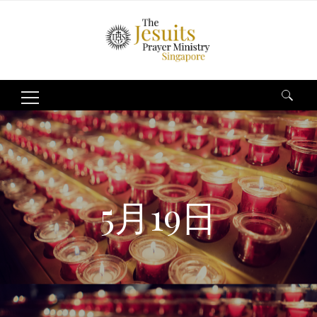
Search
for:
5月19日