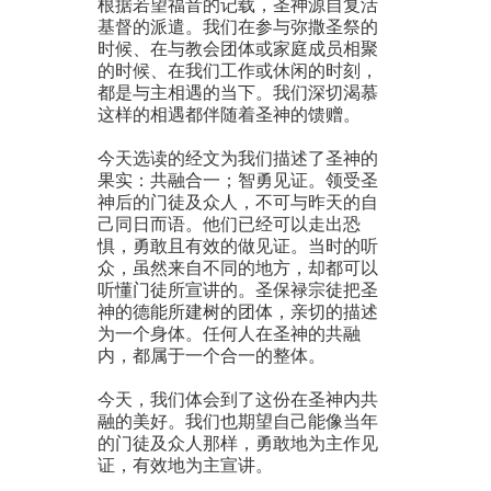
根据若望福音的记载，圣神源自复活
基督的派遣。我们在参与弥撒圣祭的
时候、在与教会团体或家庭成员相聚
的时候、在我们工作或休闲的时刻，
都是与主相遇的当下。我们深切渴慕
这样的相遇都伴随着圣神的馈赠。
今天选读的经文为我们描述了圣神的
果实：共融合一；智勇见证。领受圣
神后的门徒及众人，不可与昨天的自
己同日而语。他们已经可以走出恐
惧，勇敢且有效的做见证。当时的听
众，虽然来自不同的地方，却都可以
听懂门徒所宣讲的。圣保禄宗徒把圣
神的德能所建树的团体，亲切的描述
为一个身体。任何人在圣神的共融
内，都属于一个合一的整体。
今天，我们体会到了这份在圣神内共
融的美好。我们也期望自己能像当年
的门徒及众人那样，勇敢地为主作见
证，有效地为主宣讲。