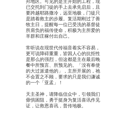
邦地区。可见的是主开始的工程，现
已交托到门徒的手上去承先启后，且
要跨越耶路撒冷，远至地极，门徒只
是踏着救主的步履。复活期刚过了善
牧主日，提醒每一位已受洗的基督徒
所肩负的福传使命，积极为主所爱的
羊群和庄稼付出自己。
常听说在现世代传福音着实不容易，
更可说障碍重重，皆因人心的抗拒性
是那么的强烈，但这都是主在最后晚
餐中所预言、所预见的。「没有奉使
的大过派遣他的」，主所开展的，祂
不会置之不顾，要求的只是我们谦诚
的一个「亚孟」！
天主圣神，请降临信众中，引领我们
毋惧困阻，勇于挺身为复活喜讯作见
证，让救恩喜讯，普传地极。