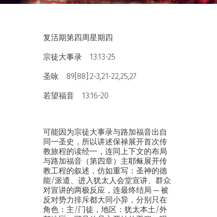
复活期第四周星期四
宗徒大事录 13:13-25
圣咏 89[88]:2-3,21-22,25,27
若望福音 13:16-20
可能因为宗徒大事录与路加福音出自
同一圣史，所以讲述保禄展开首次传
教旅程的读经一，连同上下文的布局
与路加福音（第四章）主耶稣展开传
教工程的叙述，仿如重写：圣神的德
能/派遣、进入犹太人会堂宣讲、群众
对宣讲的两极反应，连最终结局 ─ 被
反对势力排斥都大同小异，分别只在
角色：主/门徒，地区：犹太本土/外