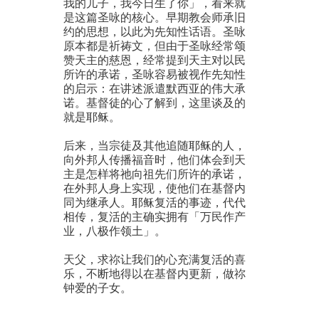
我的儿子，我今日生了你」，看来就
是这篇圣咏的核心。早期教会师承旧
约的思想，以此为先知性话语。圣咏
原本都是祈祷文，但由于圣咏经常颂
赞天主的慈恩，经常提到天主对以民
所许的承诺，圣咏容易被视作先知性
的启示：在讲述派遣默西亚的伟大承
诺。基督徒的心了解到，这里谈及的
就是耶稣。
后来，当宗徒及其他追随耶稣的人，
向外邦人传播福音时，他们体会到天
主是怎样将祂向祖先们所许的承诺，
在外邦人身上实现，使他们在基督内
同为继承人。耶稣复活的事迹，代代
相传，复活的主确实拥有「万民作产
业，八极作领土」。
天父，求祢让我们的心充满复活的喜
乐，不断地得以在基督内更新，做祢
钟爱的子女。