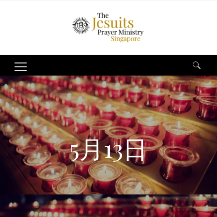
Search
for:
5月13日