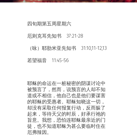
四旬期第五周星期六
厄则克耳先知书 37:21-28
（咏）耶肋米亚先知书 31:10,11-12,13
若望福音 11:45-56
耶稣的命运在一桩秘密的阴谋讨论中
被预言了，然而，说预言的人却不知
道或不相信，他自己也是他们要谋害
的耶稣的受惠者。耶稣知晓这一切，
却没有采取任何报复行动，反而躲了
起来，等待天父的时辰，好承行祂的
旨意。我想，恐怕连耶稣最亲近的门
徒，也不知道耶稣为甚么要临时住在
厄弗辣因。