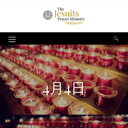
Search
for:
4月4日