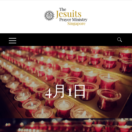
Search
for:
4月1日