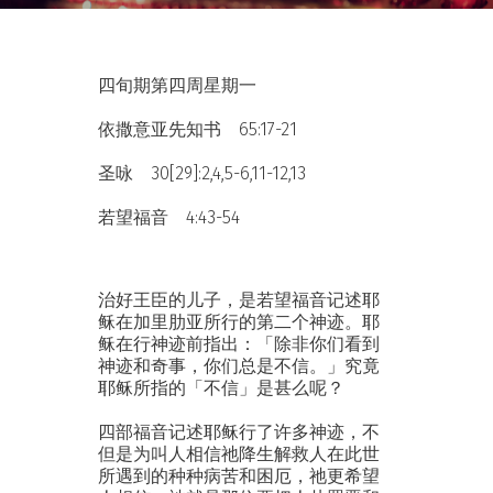
四旬期第四周星期一
依撒意亚先知书 65:17-21
圣咏 30[29]:2,4,5-6,11-12,13
若望福音 4:43-54
治好王臣的儿子，是若望福音记述耶
稣在加里肋亚所行的第二个神迹。耶
稣在行神迹前指出：「除非你们看到
神迹和奇事，你们总是不信。」究竟
耶稣所指的「不信」是甚么呢？
四部福音记述耶稣行了许多神迹，不
但是为叫人相信祂降生解救人在此世
所遇到的种种病苦和困厄，祂更希望