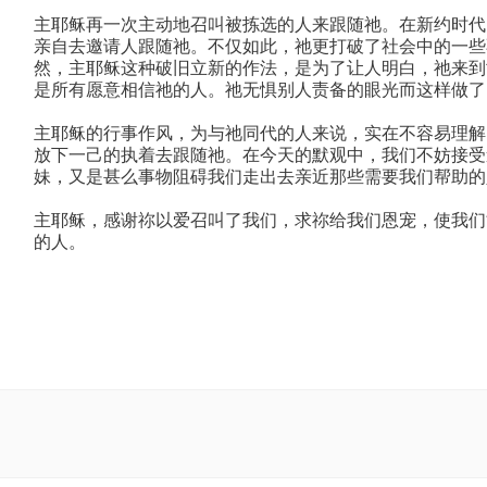
主耶稣再一次主动地召叫被拣选的人来跟随祂。在新约时代
亲自去邀请人跟随祂。不仅如此，祂更打破了社会中的一些
然，主耶稣这种破旧立新的作法，是为了让人明白，祂来到
是所有愿意相信祂的人。祂无惧别人责备的眼光而这样做了
主耶稣的行事作风，为与祂同代的人来说，实在不容易理解
放下一己的执着去跟随祂。在今天的默观中，我们不妨接受
妹，又是甚么事物阻碍我们走出去亲近那些需要我们帮助的
主耶稣，感谢祢以爱召叫了我们，求祢给我们恩宠，使我们
的人。