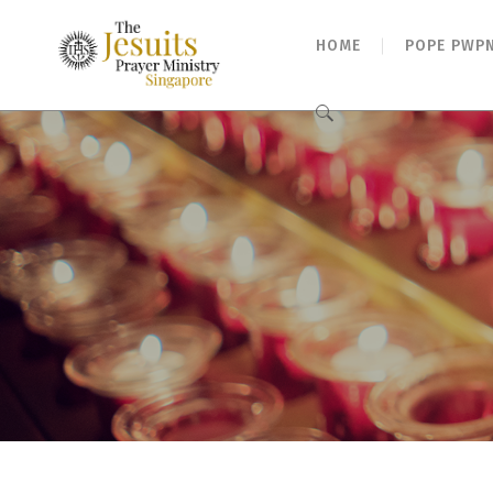
HOME
POPE PWP
Search
for: