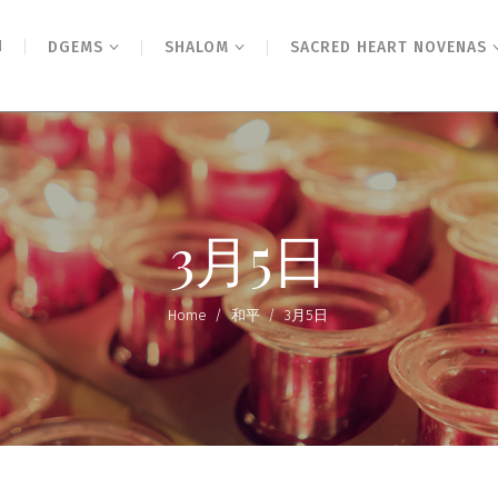
N
DGEMS
SHALOM
SACRED HEART NOVENAS
3月5日
Home
/
和平
/
3月5日