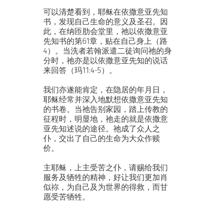
可以清楚看到，耶稣在依撒意亚先知
书，发现自己生命的意义及圣召。因
此，在纳匝肋会堂里，祂以依撒意亚
先知书的第61章，贴在自己身上（路
4）。当洗者若翰派遣二徒询问祂的身
分时，祂亦是以依撒意亚先知的说话
来回答（玛11:4-5）。
我们亦遂能肯定，在隐居的年月日，
耶稣经常并深入地默想依撒意亚先知
的书卷。当祂告别家园，踏上传教的
征程时，明显地，祂走的就是依撒意
亚先知述说的途径。祂成了众人之
仆，交出了自己的生命为大众作赎
价。
主耶稣，上主受苦之仆，请赐给我们
服务及牺牲的精神，好让我们更加肖
似祢，为自己及为世界的得救，而甘
愿受苦牺牲。