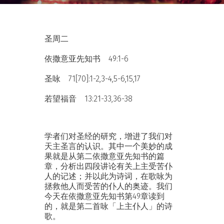
圣周二
依撒意亚先知书 49:1-6
圣咏 71[70]:1-2,3-4,5-6,15,17
若望福音 13:21-33,36-38
学者们对圣经的研究，增进了我们对
天主圣言的认识。其中一个美妙的成
果就是从第二依撒意亚先知书的篇
章，分析出四段讲论有关上主受苦仆
人的记述；并以此为诗词，在歌咏为
拯救他人而受苦的仆人的奥迹。我们
今天在依撒意亚先知书第49章读到
的，就是第二首咏「上主仆人」的诗
歌。