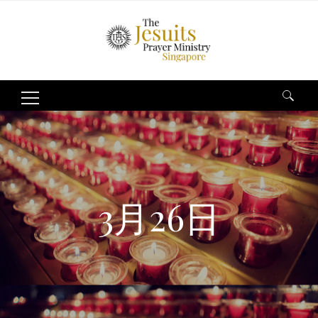
Search
for:
3月26日