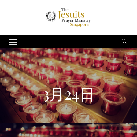
Search
for:
3月24日