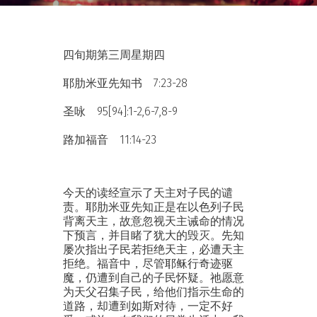
四旬期第三周星期四
耶肋米亚先知书 7:23-28
圣咏 95[94]:1-2,6-7,8-9
路加福音 11:14-23
今天的读经宣示了天主对子民的谴
责。耶肋米亚先知正是在以色列子民
背离天主，故意忽视天主诫命的情况
下预言，并目睹了犹大的毁灭。先知
屡次指出子民若拒绝天主，必遭天主
拒绝。福音中，尽管耶稣行奇迹驱
魔，仍遭到自己的子民怀疑。祂愿意
为天父召集子民，给他们指示生命的
道路，却遭到如斯对待，一定不好