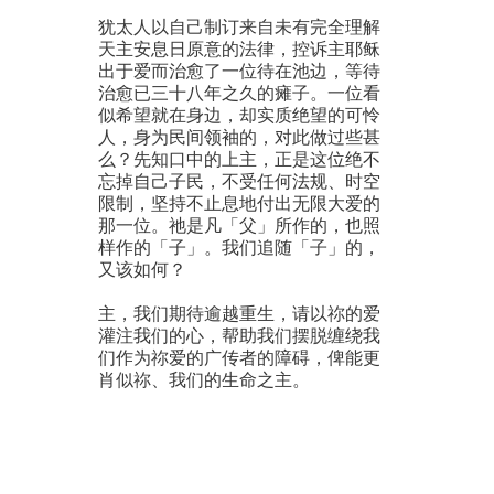
犹太人以自己制订来自未有完全理解
天主安息日原意的法律，控诉主耶稣
出于爱而治愈了一位待在池边，等待
治愈已三十八年之久的瘫子。一位看
似希望就在身边，却实质绝望的可怜
人，身为民间领袖的，对此做过些甚
么？先知口中的上主，正是这位绝不
忘掉自己子民，不受任何法规、时空
限制，坚持不止息地付出无限大爱的
那一位。祂是凡「父」所作的，也照
样作的「子」。我们追随「子」的，
又该如何？
主，我们期待逾越重生，请以祢的爱
灌注我们的心，帮助我们摆脱缠绕我
们作为祢爱的广传者的障碍，俾能更
肖似祢、我们的生命之主。