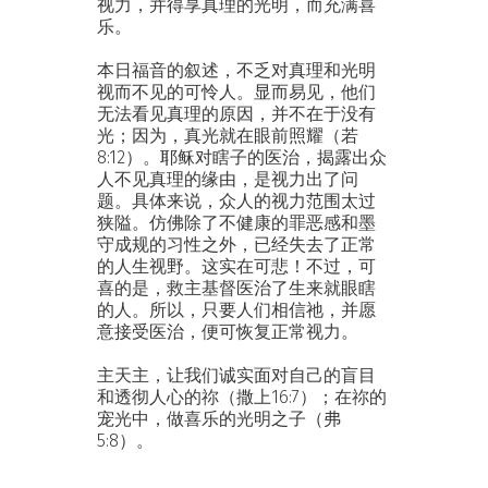
视力，并得享真理的光明，而充满喜
乐。
本日福音的叙述，不乏对真理和光明
视而不见的可怜人。显而易见，他们
无法看见真理的原因，并不在于没有
光；因为，真光就在眼前照耀（若
8:12）。耶稣对瞎子的医治，揭露出众
人不见真理的缘由，是视力出了问
题。具体来说，众人的视力范围太过
狭隘。仿佛除了不健康的罪恶感和墨
守成规的习性之外，已经失去了正常
的人生视野。这实在可悲！不过，可
喜的是，救主基督医治了生来就眼瞎
的人。所以，只要人们相信祂，并愿
意接受医治，便可恢复正常视力。
主天主，让我们诚实面对自己的盲目
和透彻人心的祢（撒上16:7）；在祢的
宠光中，做喜乐的光明之子（弗
5:8）。