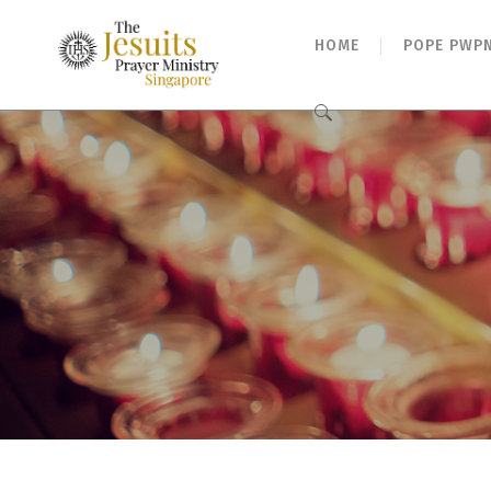
HOME
POPE PWP
Search
for: