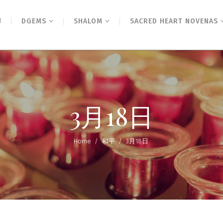
N
DGEMS
SHALOM
SACRED HEART NOVENAS
3月18日
Home
/
和平
/
3月18日