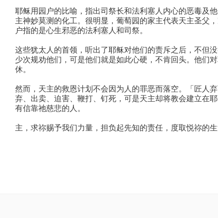
耶稣用园户的比喻，指出司祭长和法利塞人内心的恶毒及他
主神妙莫测的化工。很明显，葡萄园的家主代表天主圣父，
户指的是心生邪恶的法利塞人和司祭。
这些犹太人的首领，听出了耶稣对他们的责斥之后，不但没
少次规劝他们，可是他们就是如此心硬，不肯回头。他们对
休。
然而，天主的救恩计划不会因为人的罪恶而落空。「匠人弃
弃、出卖、迫害、鞭打、钉死，可是天主却将教会建立在耶
有信靠祂慈悲的人。
主，求祢赐予我们力量，担负起先知的责任，度取悦祢的生