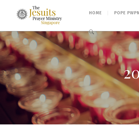
HOME
POPE PWP
Search
for:
2