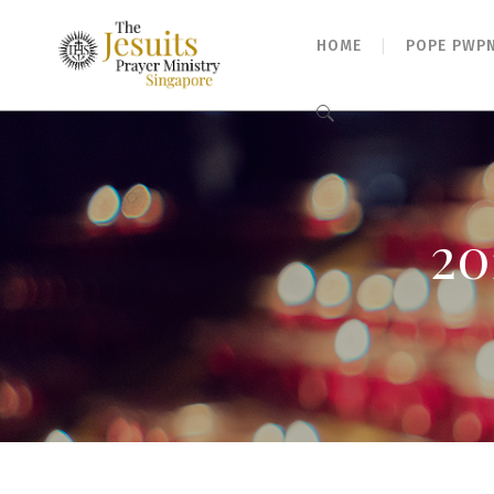
HOME
POPE PWP
Search
for:
20