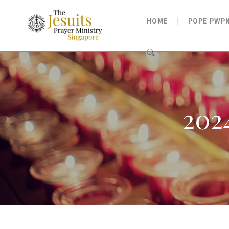
HOME
POPE PWP
Search
for:
202