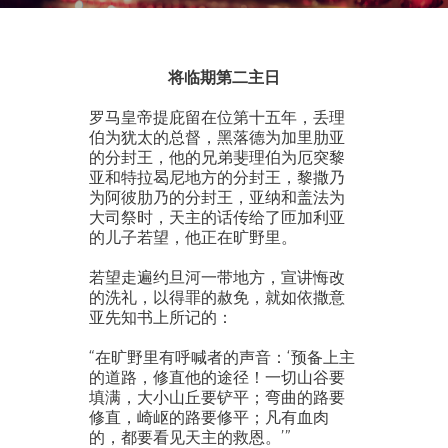
将临期第二主日
罗马皇帝提庇留在位第十五年，丢理
伯为犹太的总督，黑落德为加里肋亚
的分封王，他的兄弟斐理伯为厄突黎
亚和特拉曷尼地方的分封王，黎撒乃
为阿彼肋乃的分封王，亚纳和盖法为
大司祭时，天主的话传给了匝加利亚
的儿子若望，他正在旷野里。
若望走遍约旦河一带地方，宣讲悔改
的洗礼，以得罪的赦免，就如依撒意
亚先知书上所记的：
“在旷野里有呼喊者的声音：‘预备上主
的道路，修直他的途径！一切山谷要
填满，大小山丘要铲平；弯曲的路要
修直，崎岖的路要修平；凡有血肉
的，都要看见天主的救恩。’”