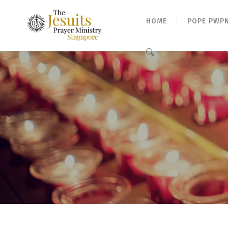
HOME
POPE PWP
Search
for: