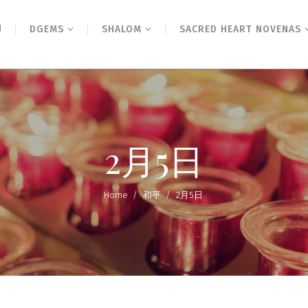
N
DGEMS
SHALOM
SACRED HEART NOVENAS
2月5日
Home
/
和平
/
2月5日