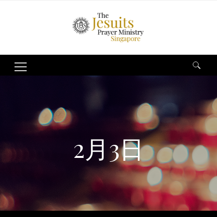
Search
for:
2月3日