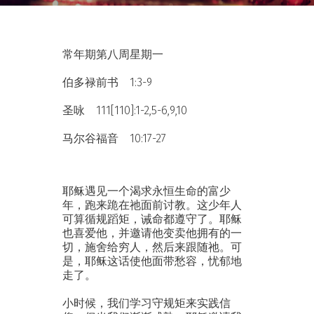
常年期第八周星期一
伯多禄前书 1:3-9
圣咏 111[110]:1-2,5-6,9,10
马尔谷福音 10:17-27
耶稣遇见一个渴求永恒生命的富少
年，跑来跪在祂面前讨教。这少年人
可算循规蹈矩，诫命都遵守了。耶稣
也喜爱他，并邀请他变卖他拥有的一
切，施舍给穷人，然后来跟随祂。可
是，耶稣这话使他面带愁容，忧郁地
走了。
小时候，我们学习守规矩来实践信