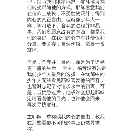
仰，但当我们渐渐成熟，耶稣邀请我
们转变跟随祂的方式。耶稣愿意我们
在信仰上成长，不受世物羁绊，得到
内心的真正自由。但就像少年人一
样，学习放下、舍弃的过程并非易
事。我们所愿意占有的东西，都是我
们的喜好，在我们的心中有其价值和
分量。要舍弃，自然伤感，需要一番
哀悼。
但是，舍弃并非目的，而是为了追寻
更丰盛的生命 — 天主。福音没有告诉
我们少年人最后的选择，在忧郁中的
少年人无法看见耶稣喜爱他的面容，
也暂时忘记了对追求永生的初衷。可
是，当忧愁过后，他或许会想起耶稣
定晴看着他的目光，也许他会回来，
再次寻找耶稣。
主耶稣，求祢赐我内心的自由，教我
在那些看似不可能的事上仍然寻求
祢。