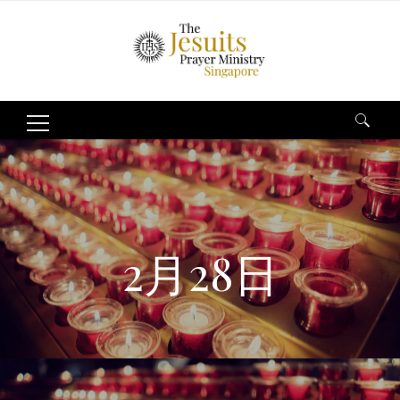
Search
for:
2月28日