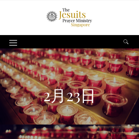
Search
for:
2月23日