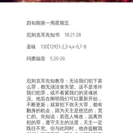
四旬期第一周星期五
厄则克耳先知书 18:21-28
圣咏 130[129]:1-2,3-4,4-6,7-8
玛窦福音 5:20-26
厄则克耳先知教导：无论我们犯下甚
么罪，都无须沮丧失望。这不是准许
我们犯罪，或不着紧我们的灵魂状
况。他旨在阐明我们可以重新开始，
不断更新；就算犯下弥天大罪，都有
翻身的机会，因为天主是慈悲的，宽
仁的。先知说：若恶人悔改，远离所
犯的罪，遵守天主的法度，天主一定
既往不究。但与此同时，他亦提醒我