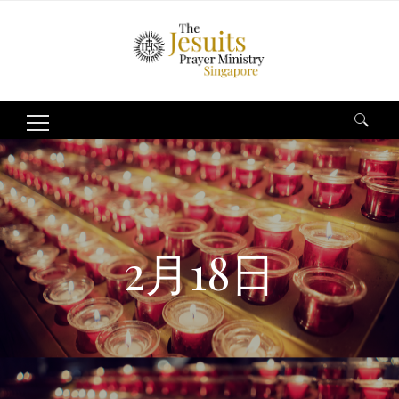
Search
for:
2月18日