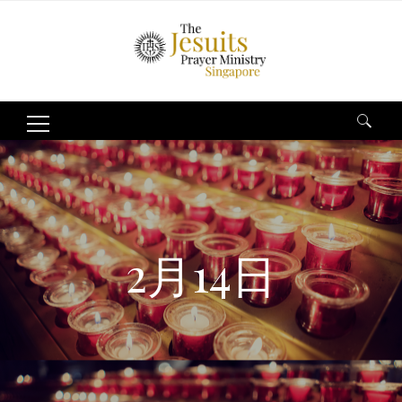
Search
for:
2月14日