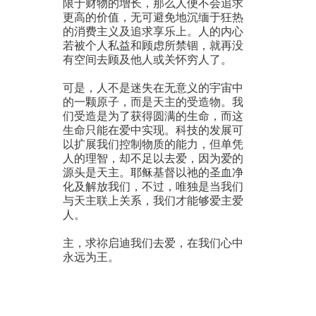
限于财物的增长，那么人便不会追求
更高的价值，无可避免地沉缅于狂热
的消费主义及追求享乐上。人的内心
若被个人私益和顾虑所禁锢，就再没
有空间去顾及他人或关怀穷人了。
可是，人不是迷失在无意义的宇宙中
的一颗原子，而是天主的受造物。我
们受造是为了获得圆满的生命，而这
生命只能在爱中实现。科技的发展可
以扩展我们控制物质的能力，但单凭
人的理智，却不足以去爱，因为爱的
源头是天主。耶稣基督以祂的圣血净
化及解放我们，不过，唯独是当我们
与天主联上关系，我们才能够爱主爱
人。
主，求祢启迪我们去爱，在我们心中
永远为王。