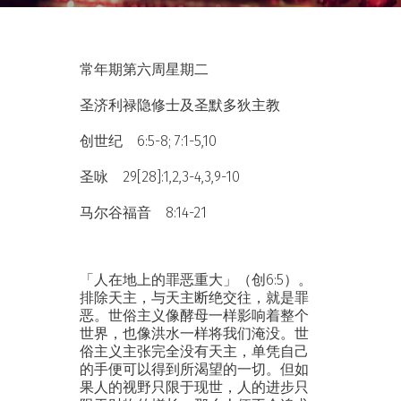
常年期第六周星期二
圣济利禄隐修士及圣默多狄主教
创世纪 6:5-8; 7:1-5,10
圣咏 29[28]:1,2,3-4,3,9-10
马尔谷福音 8:14-21
「人在地上的罪恶重大」（创6:5）。
排除天主，与天主断绝交往，就是罪
恶。世俗主义像酵母一样影响着整个
世界，也像洪水一样将我们淹没。世
俗主义主张完全没有天主，单凭自己
的手便可以得到所渴望的一切。但如
果人的视野只限于现世，人的进步只